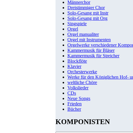
Männerchor
Dreistimmiger Chor
Solo-Gesang mit Instr
Solo-Gesang mit Org
Singspiele
Orgel
Orgel manualiter
Orgel mit Instrumenten
Orgelwerke verschiedener Kompo
Kammermusik für Bläser
Kammermusik für Streicher
Blockflöte
Klavier
Orchesterwerke
Werke für den Königlichen Hof- 
weltliche Chöre
Volkslieder
CDs
Neue Songs
Frieden
Bücher
KOMPONISTEN