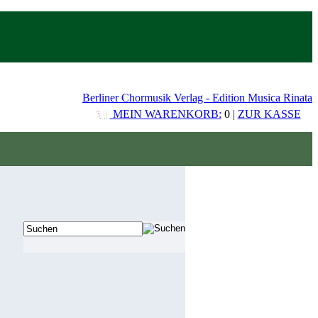
Berliner Chormusik Verlag - Edition Musica Rinata
MEIN WARENKORB:
0 |
ZUR KASSE