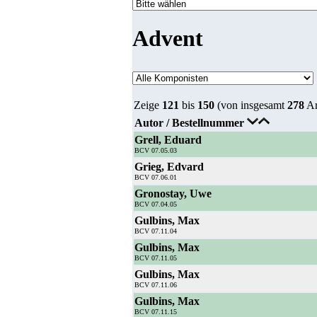
Advent
Zeige
121
bis
150
(von insgesamt
278
Ar
Autor / Bestellnummer
Grell, Eduard
BCV 07.05.03
Grieg, Edvard
BCV 07.06.01
Gronostay, Uwe
BCV 07.04.05
Gulbins, Max
BCV 07.11.04
Gulbins, Max
BCV 07.11.05
Gulbins, Max
BCV 07.11.06
Gulbins, Max
BCV 07.11.15