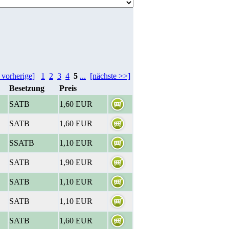
 vorherige]
1
2
3
4
5
...
[nächste >>]
Besetzung
Preis
SATB
1,60 EUR
SATB
1,60 EUR
SSATB
1,10 EUR
SATB
1,90 EUR
SATB
1,10 EUR
SATB
1,10 EUR
SATB
1,60 EUR