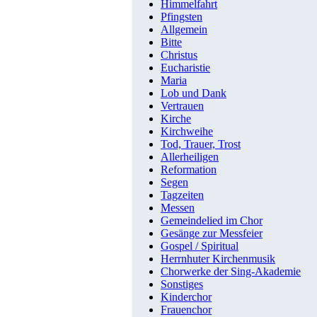
Himmelfahrt
Pfingsten
Allgemein
Bitte
Christus
Eucharistie
Maria
Lob und Dank
Vertrauen
Kirche
Kirchweihe
Tod, Trauer, Trost
Allerheiligen
Reformation
Segen
Tagzeiten
Messen
Gemeindelied im Chor
Gesänge zur Messfeier
Gospel / Spiritual
Herrnhuter Kirchenmusik
Chorwerke der Sing-Akademie
Sonstiges
Kinderchor
Frauenchor