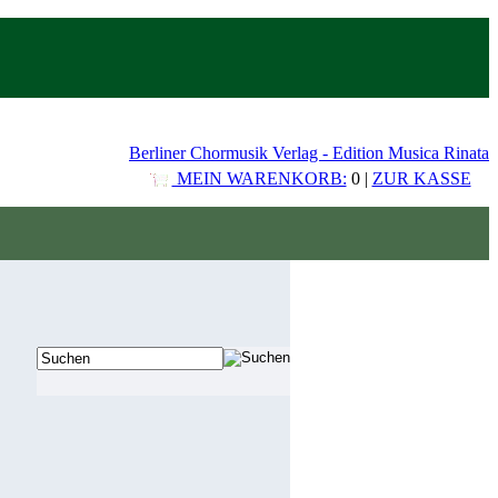
Berliner Chormusik Verlag - Edition Musica Rinata
MEIN WARENKORB:
0 |
ZUR KASSE