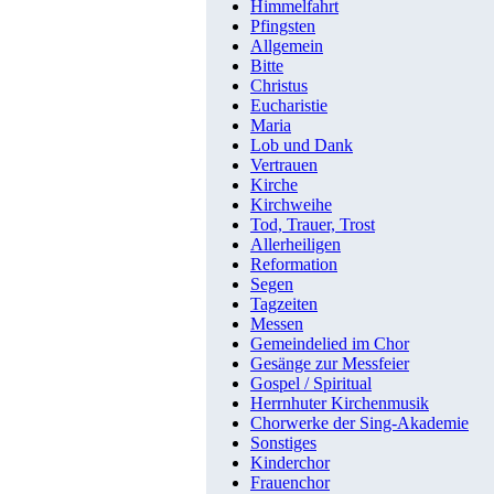
Himmelfahrt
Pfingsten
Allgemein
Bitte
Christus
Eucharistie
Maria
Lob und Dank
Vertrauen
Kirche
Kirchweihe
Tod, Trauer, Trost
Allerheiligen
Reformation
Segen
Tagzeiten
Messen
Gemeindelied im Chor
Gesänge zur Messfeier
Gospel / Spiritual
Herrnhuter Kirchenmusik
Chorwerke der Sing-Akademie
Sonstiges
Kinderchor
Frauenchor