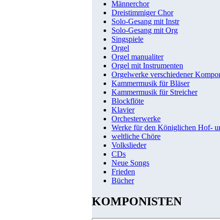
Männerchor
Dreistimmiger Chor
Solo-Gesang mit Instr
Solo-Gesang mit Org
Singspiele
Orgel
Orgel manualiter
Orgel mit Instrumenten
Orgelwerke verschiedener Kompo
Kammermusik für Bläser
Kammermusik für Streicher
Blockflöte
Klavier
Orchesterwerke
Werke für den Königlichen Hof- 
weltliche Chöre
Volkslieder
CDs
Neue Songs
Frieden
Bücher
KOMPONISTEN