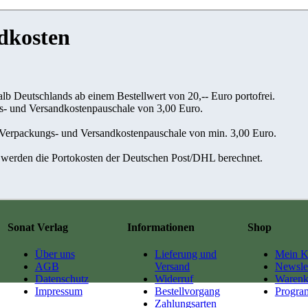
ndkosten
lb Deutschlands ab einem Bestellwert von 20,-- Euro portofrei.
s- und Versandkostenpauschale von 3,00 Euro.
 Verpackungs- und Versandkostenpauschale von min. 3,00 Euro.
 werden die Portokosten der Deutschen Post/DHL berechnet.
Sonat Verlag
Informationen
Shop
Über uns
Lieferung und
Mein K
AGB
Versand
Newslet
Datenschutz
Widerruf
Warenk
Impressum
Bestellvorgang
Progr
Zahlungsarten