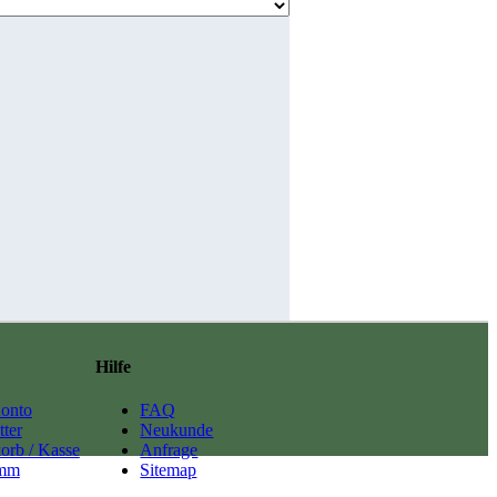
Hilfe
onto
FAQ
ter
Neukunde
orb / Kasse
Anfrage
amm
Sitemap