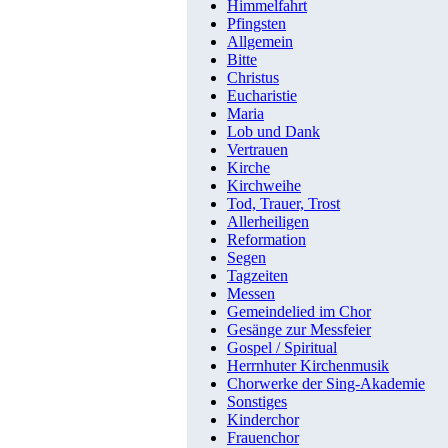
Himmelfahrt
Pfingsten
Allgemein
Bitte
Christus
Eucharistie
Maria
Lob und Dank
Vertrauen
Kirche
Kirchweihe
Tod, Trauer, Trost
Allerheiligen
Reformation
Segen
Tagzeiten
Messen
Gemeindelied im Chor
Gesänge zur Messfeier
Gospel / Spiritual
Herrnhuter Kirchenmusik
Chorwerke der Sing-Akademie
Sonstiges
Kinderchor
Frauenchor