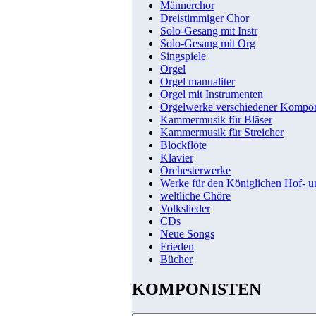
Männerchor
Dreistimmiger Chor
Solo-Gesang mit Instr
Solo-Gesang mit Org
Singspiele
Orgel
Orgel manualiter
Orgel mit Instrumenten
Orgelwerke verschiedener Kompo
Kammermusik für Bläser
Kammermusik für Streicher
Blockflöte
Klavier
Orchesterwerke
Werke für den Königlichen Hof- 
weltliche Chöre
Volkslieder
CDs
Neue Songs
Frieden
Bücher
KOMPONISTEN