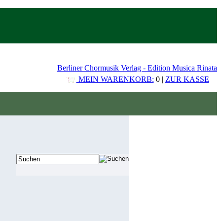
Berliner Chormusik Verlag - Edition Musica Rinata
MEIN WARENKORB:
0 |
ZUR KASSE