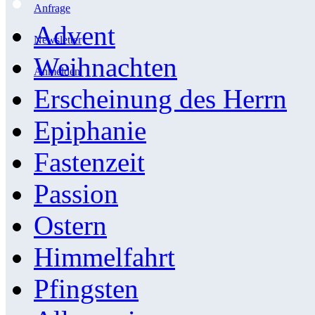
Anfrage
Advent
Newsletter
Weihnachten
Anmelden
Erscheinung des Herrn
Epiphanie
Fastenzeit
Passion
Ostern
Himmelfahrt
Pfingsten