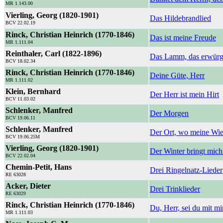
MR 1.143.00
Vierling, Georg (1820-1901)
Das Hildebrandlied
BCV 22.02.19
Rinck, Christian Heinrich (1770-1846)
Das ist meine Freude
MR 1.111.04
Reinthaler, Carl (1822-1896)
Das Lamm, das erwürge
BCV 18.02.34
Rinck, Christian Heinrich (1770-1846)
Deine Güte, Herr
MR 1.111.02
Klein, Bernhard
Der Herr ist mein Hirt
BCV 11.03.02
Schlenker, Manfred
Der Morgen
BCV 19.06.11
Schlenker, Manfred
Der Ort, wo meine Wie
BCV 19.06.25M
Vierling, Georg (1820-1901)
Der Winter bringt mic
BCV 22.02.04
Chemin-Petit, Hans
Drei Ringelnatz-Lieder
RE 63028
Acker, Dieter
Drei Trinklieder
RE 63029
Rinck, Christian Heinrich (1770-1846)
Du, Herr, sei du mit mi
MR 1.111.03