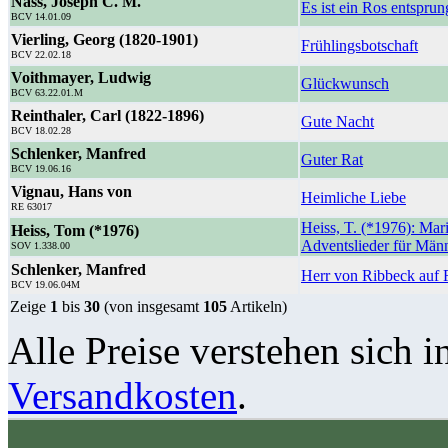
Nass, Joseph C. M.
Es ist ein Ros entspru
BCV 14.01.09
Vierling, Georg (1820-1901)
Frühlingsbotschaft
BCV 22.02.18
Voithmayer, Ludwig
Glückwunsch
BCV 63.22.01.M
Reinthaler, Carl (1822-1896)
Gute Nacht
BCV 18.02.28
Schlenker, Manfred
Guter Rat
BCV 19.06.16
Vignau, Hans von
Heimliche Liebe
RE 63017
Heiss, T. (*1976): Mar
Heiss, Tom (*1976)
Adventslieder für Män
SOV 1.338.00
Schlenker, Manfred
Herr von Ribbeck auf 
BCV 19.06.04M
Zeige
1
bis
30
(von insgesamt
105
Artikeln)
Alle Preise verstehen sich i
Versandkosten
.