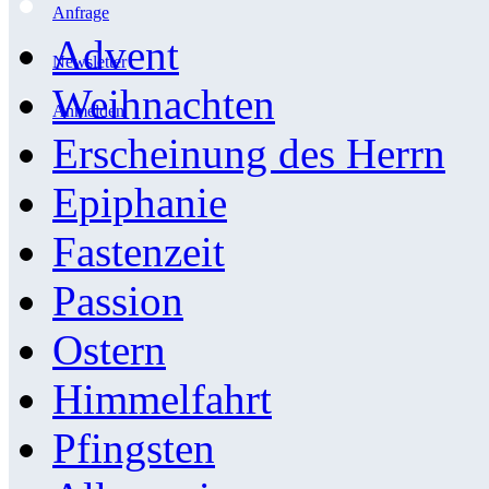
Anfrage
Advent
Newsletter
Weihnachten
Anmelden
Erscheinung des Herrn
Epiphanie
Fastenzeit
Passion
Ostern
Himmelfahrt
Pfingsten