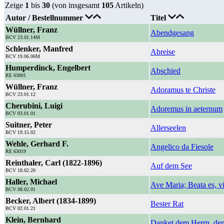
Zeige
1
bis
30
(von insgesamt
105
Artikeln)
Autor / Bestellnummer
Titel
Wüllner, Franz
Abendgesang
BCV 23.01.14M
Schlenker, Manfred
Abreise
BCV 19.06.06M
Humperdinck, Engelbert
Abschied
RE 63001
Wüllner, Franz
Adoramus te Christe
BCV 23.01.12
Cherubini, Luigi
Adoremus in aeternum
BCV 03.01.01
Suitner, Peter
Allerseelen
BCV 19.15.02
Wehle, Gerhard F.
Angelico da Fiesole
RE 63019
Reinthaler, Carl (1822-1896)
Auf dem See
BCV 18.02.20
Haller, Michael
Ave Maria; Beata es, v
BCV 08.02.01
Becker, Albert (1834-1899)
Bester Rat
BCV 02.01.21
Klein, Bernhard
Danket dem Herrn, denn