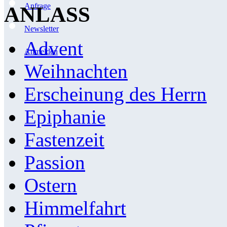
Anfrage
ANLASS
Newsletter
Advent
Anmelden
Weihnachten
Erscheinung des Herrn
Epiphanie
Fastenzeit
Passion
Ostern
Himmelfahrt