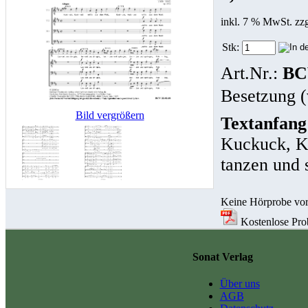
inkl. 7 % MwSt. zz
Stk:
Art.Nr.:
BC
Besetzung (
Bild vergrößern
Textanfang
Kuckuck, Ku
tanzen und 
Keine Hörprobe vo
Kostenlose Prob
Sonat Verlag
Über uns
AGB