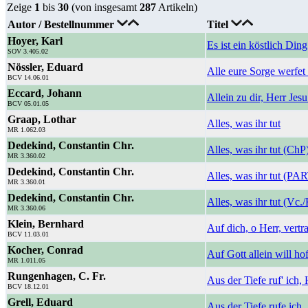
Zeige
1
bis
30
(von insgesamt
287
Artikeln)
Autor / Bestellnummer
Titel
Hoyer, Karl
Es ist ein köstlich Din
SOV 3.405.02
Nössler, Eduard
Alle eure Sorge werfet
BCV 14.06.01
Eccard, Johann
Allein zu dir, Herr Jesu
BCV 05.01.05
Graap, Lothar
Alles, was ihr tut
MR 1.062.03
Dedekind, Constantin Chr.
Alles, was ihr tut (ChP
MR 3.360.02
Dedekind, Constantin Chr.
Alles, was ihr tut (PA
MR 3.360.01
Dedekind, Constantin Chr.
Alles, was ihr tut (Vc.
MR 3.360.06
Klein, Bernhard
Auf dich, o Herr, vertr
BCV 11.03.01
Kocher, Conrad
Auf Gott allein will ho
MR 1.011.05
Rungenhagen, C. Fr.
Aus der Tiefe ruf' ich, 
BCV 18.12.01
Grell, Eduard
Aus der Tiefe rufe ich