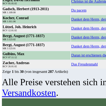
Christus ist die Aufers
BCV 05.05.02
Gadsch, Herbert (1913-2011)
Da pacem
MR 1.109.00
Kocher, Conrad
Danket dem Herrn, denn
MR 1.011.06
Lützel, Joh. Heinrich
Danket dem Herrn, denn
BCV 12.01.02
Bergt, August (1771-1837)
Danket dem Herrn, denn
MR 3.123.02
Bergt, August (1771-1837)
Danket dem Herrn, denn
MR 3.123.01
Gulbins, Max
Daran ist erschienen di
BCV 07.11.12
Zacher, Andreas
Das Freudenmahl
BCV 26.01.02
Zeige
1
bis
30
(von insgesamt
287
Artikeln)
Alle Preise verstehen sich i
Versandkosten
.