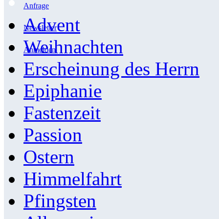
Anfrage
Advent
Newsletter
Weihnachten
Anmelden
Erscheinung des Herrn
Epiphanie
Fastenzeit
Passion
Ostern
Himmelfahrt
Pfingsten