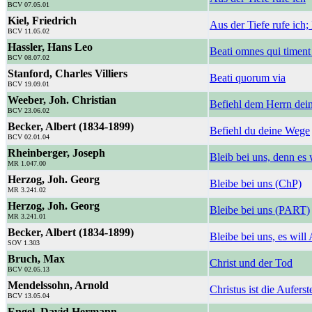
BCV 07.05.01
Kiel, Friedrich
Aus der Tiefe rufe ich;
BCV 11.05.02
Hassler, Hans Leo
Beati omnes qui time
BCV 08.07.02
Stanford, Charles Villiers
Beati quorum via
BCV 19.09.01
Weeber, Joh. Christian
Befiehl dem Herrn dei
BCV 23.06.02
Becker, Albert (1834-1899)
Befiehl du deine Wege
BCV 02.01.04
Rheinberger, Joseph
Bleib bei uns, denn es
MR 1.047.00
Herzog, Joh. Georg
Bleibe bei uns (ChP)
MR 3.241.02
Herzog, Joh. Georg
Bleibe bei uns (PART)
MR 3.241.01
Becker, Albert (1834-1899)
Bleibe bei uns, es wil
SOV 1.303
Bruch, Max
Christ und der Tod
BCV 02.05.13
Mendelssohn, Arnold
Christus ist die Aufers
BCV 13.05.04
Engel, David Hermann