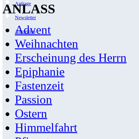
Anfrage
ANLASS
Newsletter
Advent
Anmelden
Weihnachten
Erscheinung des Herrn
Epiphanie
Fastenzeit
Passion
Ostern
Himmelfahrt