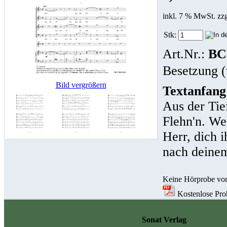
inkl. 7 % MwSt. zz
Stk:
Art.Nr.:
BC
Besetzung (
Bild vergrößern
Textanfang
Aus der Tief
Flehn'n. We
Herr, dich 
nach deinem
Keine Hörprobe vo
Kostenlose Probe
Sonat Verlag