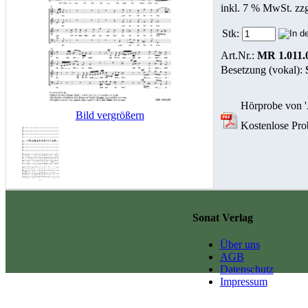
inkl. 7 % MwSt. zz
Stk:
Art.Nr.:
MR 1.011.
Besetzung (vokal):
Hörprobe von 'A
Bild vergrößern
Kostenlose Probe
Sonat Verlag
Über uns
AGB
Datenschutz
Impressum