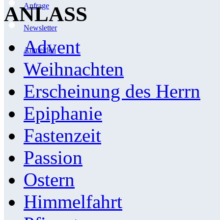
Anfrage
ANLASS
Newsletter
Advent
Anmelden
Weihnachten
Erscheinung des Herrn
Epiphanie
Fastenzeit
Passion
Ostern
Himmelfahrt