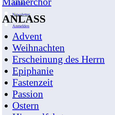
Männerchor
Anfrage
Newsletter
ANLASS
Anmelden
Advent
Weihnachten
Erscheinung des Herrn
Epiphanie
Fastenzeit
Passion
Ostern