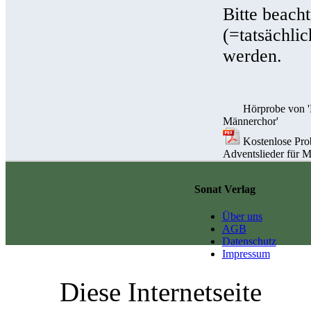
Bitte beach
(=tatsächli
werden.
Hörprobe von 'H
Männerchor'
Kostenlose Prob
Adventslieder für M
Sonat Verlag
Über uns
AGB
Datenschutz
Impressum
Diese Internetseite