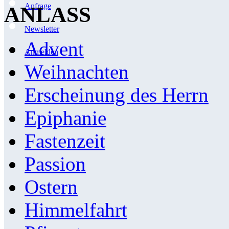
Anfrage
ANLASS
Newsletter
Advent
Anmelden
Weihnachten
Erscheinung des Herrn
Epiphanie
Fastenzeit
Passion
Ostern
Himmelfahrt