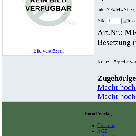
inkl. 7 % MwSt. zz
Stk:
Art.Nr.:
MR
Besetzung (
Bild vergrößern
Keine Hörprobe vo
Zugehörige
Macht hoch
Macht hoch 
Sonat Verlag
Über uns
AGB