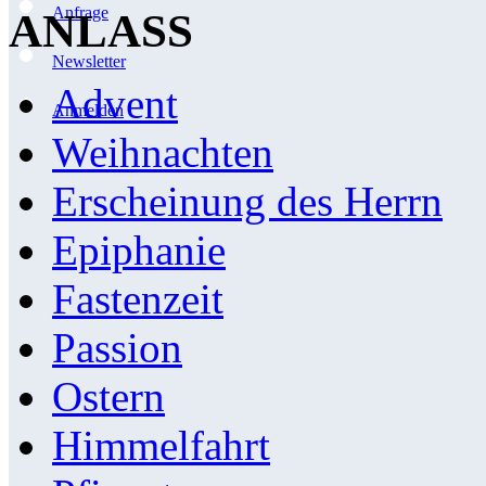
Anfrage
ANLASS
Newsletter
Advent
Anmelden
Weihnachten
Erscheinung des Herrn
Epiphanie
Fastenzeit
Passion
Ostern
Himmelfahrt