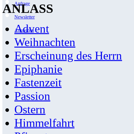
Anfrage
ANLASS
Newsletter
Advent
Anmelden
Weihnachten
Erscheinung des Herrn
Epiphanie
Fastenzeit
Passion
Ostern
Himmelfahrt