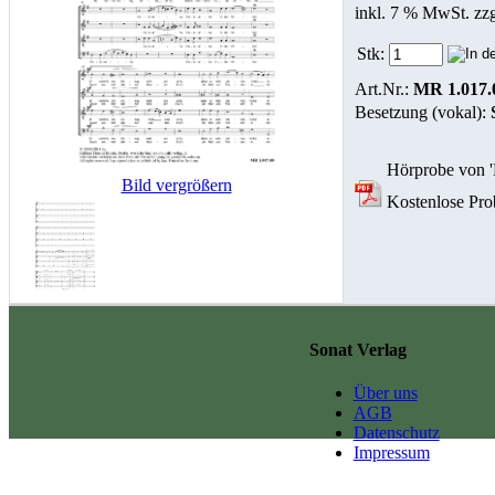
inkl. 7 % MwSt. zz
Stk:
Art.Nr.:
MR 1.017.
Besetzung (vokal):
Hörprobe von '
Bild vergrößern
Kostenlose Prob
Sonat Verlag
Über uns
AGB
Datenschutz
Impressum