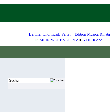
Berliner Chormusik Verlag - Edition Musica Rinata
MEIN WARENKORB:
0 |
ZUR KASSE