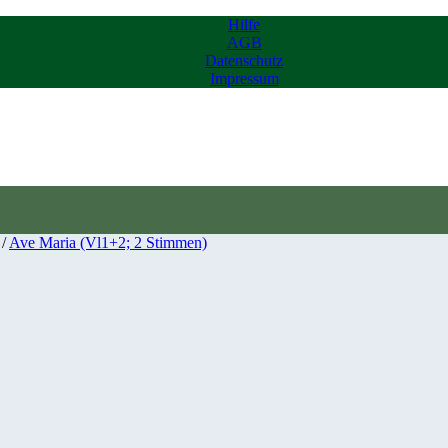
Hilfe
AGB
Datenschutz
Impressum
/
Ave Maria (Vl1+2; 2 Stimmen)