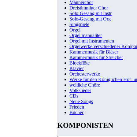
Männerchor
Dreistimmiger Chor
Solo-Gesang mit Instr
Solo-Gesang mit Org
Singspiele
Orgel
Orgel manualiter
Orgel mit Instrumenten
Orgelwerke verschiedener Kompo
Kammermusik für Bläser
Kammermusik für Streicher
Blockflöte
Klavier
Orchesterwerke
Werke für den Königlichen Hof- 
weltliche Chöre
Volkslieder
CDs
Neue Songs
Frieden
Bücher
KOMPONISTEN