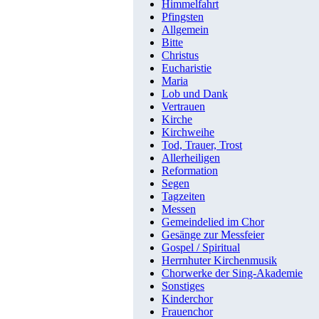
Himmelfahrt
Pfingsten
Allgemein
Bitte
Christus
Eucharistie
Maria
Lob und Dank
Vertrauen
Kirche
Kirchweihe
Tod, Trauer, Trost
Allerheiligen
Reformation
Segen
Tagzeiten
Messen
Gemeindelied im Chor
Gesänge zur Messfeier
Gospel / Spiritual
Herrnhuter Kirchenmusik
Chorwerke der Sing-Akademie
Sonstiges
Kinderchor
Frauenchor