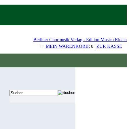
Berliner Chormusik Verlag - Edition Musica Rinata
MEIN WARENKORB:
0 |
ZUR KASSE