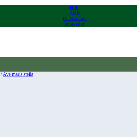
Hilfe
AGB
Datenschutz
Impressum
/
Ave maris stella