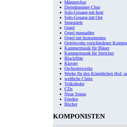
Männerchor
Dreistimmiger Chor
Solo-Gesang mit Instr
Solo-Gesang mit Org
Singspiele
Orgel
Orgel manualiter
Orgel mit Instrumenten
Orgelwerke verschiedener Kompo
Kammermusik für Bläser
Kammermusik für Streicher
Blockflöte
Klavier
Orchesterwerke
Werke für den Königlichen Hof- 
weltliche Chöre
Volkslieder
CDs
Neue Songs
Frieden
Bücher
KOMPONISTEN