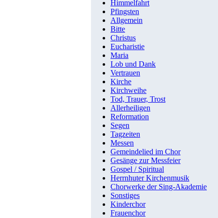
Himmelfahrt
Pfingsten
Allgemein
Bitte
Christus
Eucharistie
Maria
Lob und Dank
Vertrauen
Kirche
Kirchweihe
Tod, Trauer, Trost
Allerheiligen
Reformation
Segen
Tagzeiten
Messen
Gemeindelied im Chor
Gesänge zur Messfeier
Gospel / Spiritual
Herrnhuter Kirchenmusik
Chorwerke der Sing-Akademie
Sonstiges
Kinderchor
Frauenchor