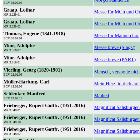
BCV 02.05.09
Graap, Lothar
Messe für MCh und O
MR 3.229.01
Graap, Lothar
Messe für MCh und Or
MR 3.229.02
Thomas, Eugene (1841-1918)
Messe für Männerchor
BCV 20.01.01
Mine, Adolphe
Messe breve (Singst)
MR 3.316.02
Mine, Adolphe
Messe breve (PART)
MR 3.316.01
Vierling, Georg (1820-1901)
Mensch, verspotte nich
BCV 22.02.05
Müller-Hartung, Carl
Mein Herz, tu dich auf
BCV 13.02.06
Schlenker, Manfred
Mailied
BCV 19.06.19
Frieberger, Rupert Gottfr. (1951-2016)
Magnificat Salisburge
MR 3.348.01
Frieberger, Rupert Gottfr. (1951-2016)
Magnificat Salisburgen
MR 3.348.10
Frieberger, Rupert Gottfr. (1951-2016)
Magnificat Salisburge
MR 3.348.02