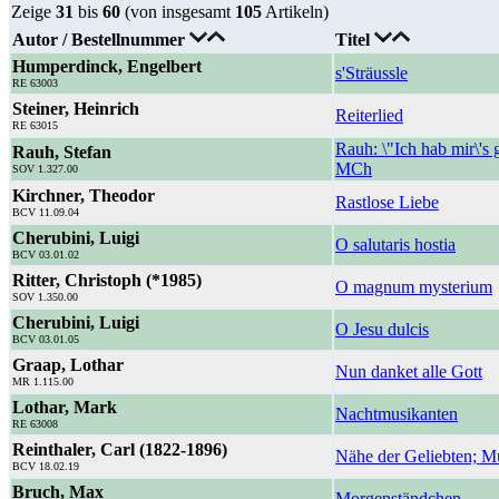
Zeige
31
bis
60
(von insgesamt
105
Artikeln)
Autor / Bestellnummer
Titel
Humperdinck, Engelbert
s'Sträussle
RE 63003
Steiner, Heinrich
Reiterlied
RE 63015
Rauh: \"Ich hab mir\'s 
Rauh, Stefan
MCh
SOV 1.327.00
Kirchner, Theodor
Rastlose Liebe
BCV 11.09.04
Cherubini, Luigi
O salutaris hostia
BCV 03.01.02
Ritter, Christoph (*1985)
O magnum mysterium
SOV 1.350.00
Cherubini, Luigi
O Jesu dulcis
BCV 03.01.05
Graap, Lothar
Nun danket alle Gott
MR 1.115.00
Lothar, Mark
Nachtmusikanten
RE 63008
Reinthaler, Carl (1822-1896)
Nähe der Geliebten; M
BCV 18.02.19
Bruch, Max
Morgenständchen