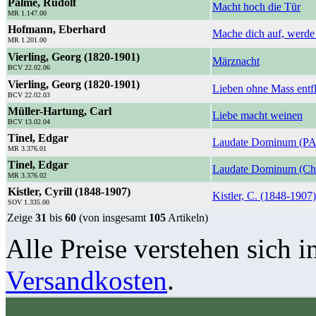
Palme, Rudolf
Macht hoch die Tür
MR 1.147.00
Hofmann, Eberhard
Mache dich auf, werde 
MR 1.201.00
Vierling, Georg (1820-1901)
Märznacht
BCV 22.02.06
Vierling, Georg (1820-1901)
Lieben ohne Mass ent
BCV 22.02.03
Müller-Hartung, Carl
Liebe macht weinen
BCV 13.02.04
Tinel, Edgar
Laudate Dominum (P
MR 3.376.01
Tinel, Edgar
Laudate Dominum (Ch
MR 3.376.02
Kistler, Cyrill (1848-1907)
Kistler, C. (1848-1907
SOV 1.335.00
Zeige
31
bis
60
(von insgesamt
105
Artikeln)
Alle Preise verstehen sich i
Versandkosten
.