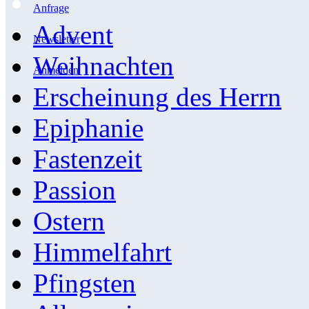
Anfrage
Advent
Newsletter
Weihnachten
Anmelden
Erscheinung des Herrn
Epiphanie
Fastenzeit
Passion
Ostern
Himmelfahrt
Pfingsten