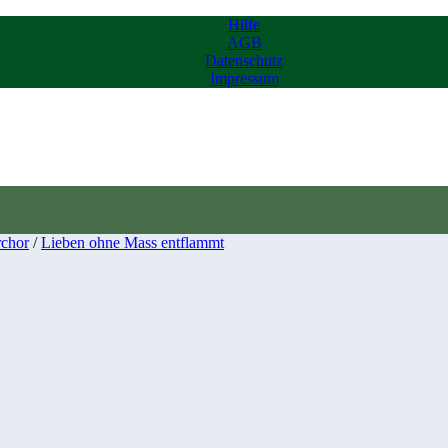
Hilfe
AGB
Datenschutz
Impressum
chor
/
Lieben ohne Mass entflammt