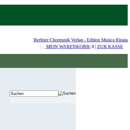
Berliner Chormusik Verlag - Edition Musica Rinata
MEIN WARENKORB:
0 |
ZUR KASSE