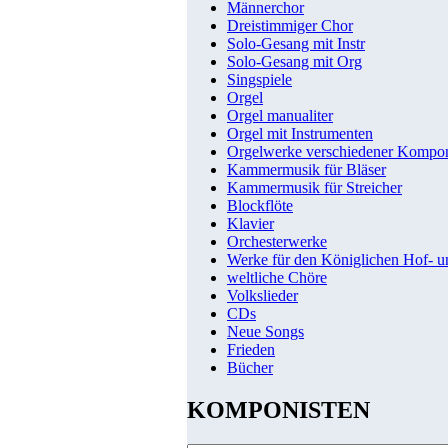
Männerchor
Dreistimmiger Chor
Solo-Gesang mit Instr
Solo-Gesang mit Org
Singspiele
Orgel
Orgel manualiter
Orgel mit Instrumenten
Orgelwerke verschiedener Kompo
Kammermusik für Bläser
Kammermusik für Streicher
Blockflöte
Klavier
Orchesterwerke
Werke für den Königlichen Hof- 
weltliche Chöre
Volkslieder
CDs
Neue Songs
Frieden
Bücher
KOMPONISTEN