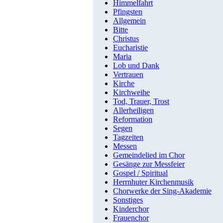
Himmelfahrt
Pfingsten
Allgemein
Bitte
Christus
Eucharistie
Maria
Lob und Dank
Vertrauen
Kirche
Kirchweihe
Tod, Trauer, Trost
Allerheiligen
Reformation
Segen
Tagzeiten
Messen
Gemeindelied im Chor
Gesänge zur Messfeier
Gospel / Spiritual
Herrnhuter Kirchenmusik
Chorwerke der Sing-Akademie
Sonstiges
Kinderchor
Frauenchor