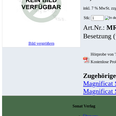
inkl. 7 % MwSt. zz
Stk:
Art.Nr.:
MR
Besetzung (
Bild vergrößern
Hörprobe von '
Kostenlose Prob
Zugehörige
Magnificat 
Magnificat 
Sonat Verlag