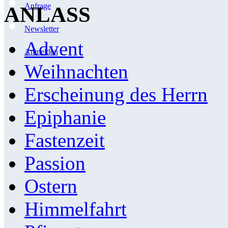
Anfrage
ANLASS
Newsletter
Advent
Anmelden
Weihnachten
Erscheinung des Herrn
Epiphanie
Fastenzeit
Passion
Ostern
Himmelfahrt