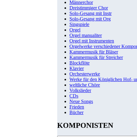
Männerchor
Dreistimmiger Chor
Solo-Gesang mit Instr
Solo-Gesang mit Org
Singspiele
Orgel
Orgel manualiter
Orgel mit Instrumenten
Orgelwerke verschiedener Kompo
Kammermusik für Bläser
Kammermusik für Streicher
Blockflöte
Klavier
Orchesterwerke
Werke für den Königlichen Hof- 
weltliche Chöre
Volkslieder
CDs
Neue Songs
Frieden
Bücher
KOMPONISTEN