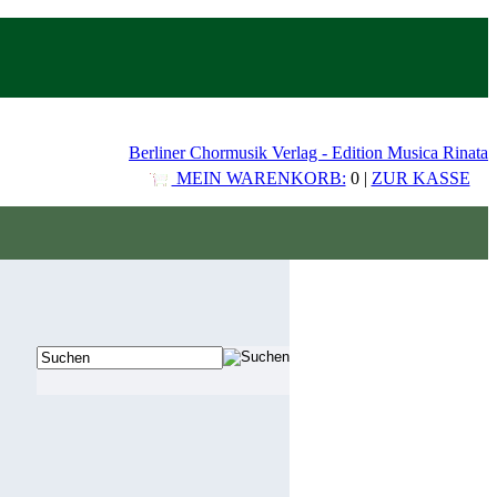
Berliner Chormusik Verlag - Edition Musica Rinata
MEIN WARENKORB:
0 |
ZUR KASSE