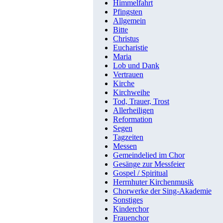
Himmelfahrt
Pfingsten
Allgemein
Bitte
Christus
Eucharistie
Maria
Lob und Dank
Vertrauen
Kirche
Kirchweihe
Tod, Trauer, Trost
Allerheiligen
Reformation
Segen
Tagzeiten
Messen
Gemeindelied im Chor
Gesänge zur Messfeier
Gospel / Spiritual
Herrnhuter Kirchenmusik
Chorwerke der Sing-Akademie
Sonstiges
Kinderchor
Frauenchor