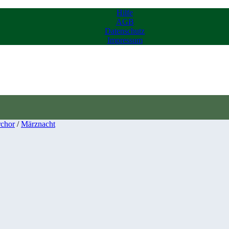
Hilfe
AGB
Datenschutz
Impressum
chor
/
Märznacht