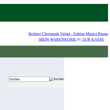
Berliner Chormusik Verlag - Edition Musica Rinata
MEIN WARENKORB:
0 |
ZUR KASSE