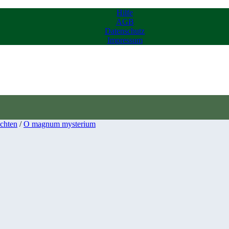
Hilfe
AGB
Datenschutz
Impressum
chten
/
O magnum mysterium