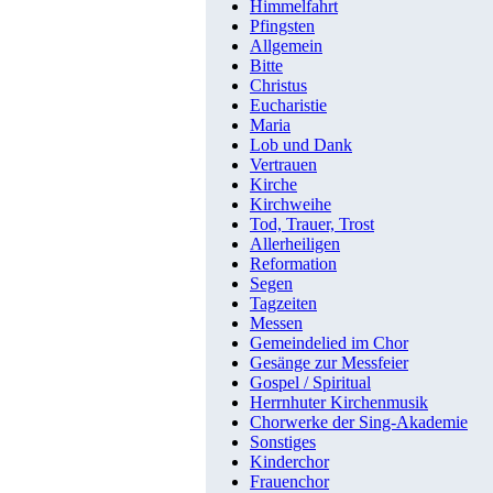
Himmelfahrt
Pfingsten
Allgemein
Bitte
Christus
Eucharistie
Maria
Lob und Dank
Vertrauen
Kirche
Kirchweihe
Tod, Trauer, Trost
Allerheiligen
Reformation
Segen
Tagzeiten
Messen
Gemeindelied im Chor
Gesänge zur Messfeier
Gospel / Spiritual
Herrnhuter Kirchenmusik
Chorwerke der Sing-Akademie
Sonstiges
Kinderchor
Frauenchor