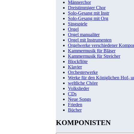
Männerchor
Dreistimmiger Chor
Solo-Gesang mit Instr
Solo-Gesang mit Org
Singspiele
Orgel
Orgel manualiter
Orgel mit Instrumenten
Orgelwerke verschiedener Kompo
Kammermusik für Bläser
Kammermusik für Streicher
Blockflöte
Klavier
Orchesterwerke
Werke für den Königlichen Hof- 
weltliche Chöre
Volkslieder
CDs
Neue Songs
Frieden
Bücher
KOMPONISTEN