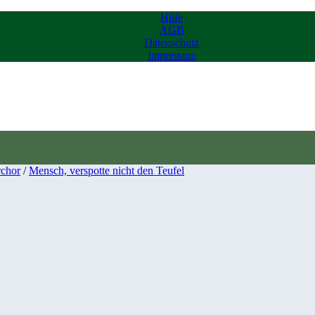
Hilfe
AGB
Datenschutz
Impressum
chor
/
Mensch, verspotte nicht den Teufel