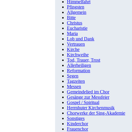
Himmelfahrt
Pfingsten
Allgemein
Bitte
Christus
Eucharistie
Maria
Lob und Dank
Vertrauen
Kirche
Kirchweihe
Tod, Trauer, Trost
Allerheiligen
Reformation
Segen
Tagzeiten
Messen
Gemeindelied im Chor
Gesänge zur Messfeier
Gospel / Spiritual
Herrnhuter Kirchenmusik
Chorwerke der Sing-Akademie
Sonstiges
Kinderchor
Frauenchor