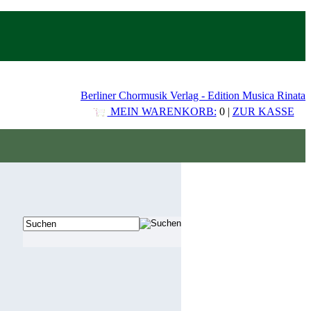
Berliner Chormusik Verlag - Edition Musica Rinata
MEIN WARENKORB:
0 |
ZUR KASSE