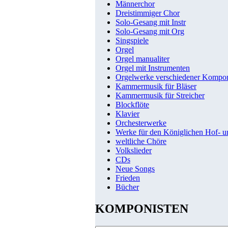
Männerchor
Dreistimmiger Chor
Solo-Gesang mit Instr
Solo-Gesang mit Org
Singspiele
Orgel
Orgel manualiter
Orgel mit Instrumenten
Orgelwerke verschiedener Kompo
Kammermusik für Bläser
Kammermusik für Streicher
Blockflöte
Klavier
Orchesterwerke
Werke für den Königlichen Hof- 
weltliche Chöre
Volkslieder
CDs
Neue Songs
Frieden
Bücher
KOMPONISTEN