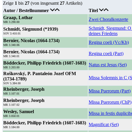
Zeige
1
bis
27
(von insgesamt
27
Artikeln)
Autor / Bestellnummer
Titel
Graap, Lothar
Zwei Choralkonzerte
MR 3.290.00
Schmidt, Siegmund: O
Schmidt, Siegmund (*1939)
deines Friedens
SOV 3.410.01
Bernier, Nicolas (1664-1734)
Regina coeli (Vc/Kb)
MR 3.340.06
Bernier, Nicolas (1664-1734)
Regina coeli (Part)
MR 3.340.01
Böddecker, Philipp Friedrich (1607-1683)
Natus est Jesus (Set)
MR 3.203.00
Roškovský, P. Pantaleón Jozef OFM
Missa Solemnis in C (S
(1734-1789)
SOV 5.384.00
Rheinberger, Joseph
Missa Puerorum (Part)
MR 3.107.01
Rheinberger, Joseph
Missa Puerorum (ChP)
MR 3.107.02
Wesley, Samuel
Missa in festis duplicib
MR 3.050.01
Böddecker, Philipp Friedrich (1607-1683)
Magnificat (Set)
MR 3.184.00