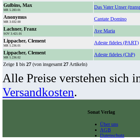
Gulbins, Max
Das Vater Unser (trans
MR 5.283.01
Anonymus
Cantate Domino
MR 3.032.00
Lachner, Franz
Ave Maria
SOV 3.421.01
Lippacher, Clement
Adeste fideles (PART)
MR 5.236.01
Lippacher, Clement
Adeste fideles (ChP)
MR 5.236.02
Zeige
1
bis
27
(von insgesamt
27
Artikeln)
Alle Preise verstehen sich i
Versandkosten
.
Sonat Verlag
Über uns
AGB
Datenschutz