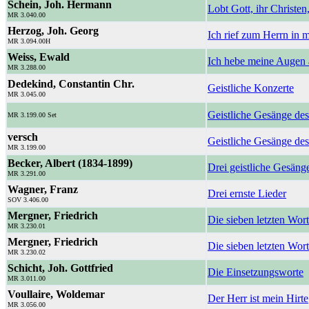
Schein, Joh. Hermann
Lobt Gott, ihr Christen,
MR 3.040.00
Herzog, Joh. Georg
Ich rief zum Herrn in 
MR 3.094.00H
Weiss, Ewald
Ich hebe meine Augen 
MR 3.288.00
Dedekind, Constantin Chr.
Geistliche Konzerte
MR 3.045.00
Geistliche Gesänge des 
MR 3.199.00 Set
versch
Geistliche Gesänge des
MR 3.199.00
Becker, Albert (1834-1899)
Drei geistliche Gesäng
MR 3.291.00
Wagner, Franz
Drei ernste Lieder
SOV 3.406.00
Mergner, Friedrich
Die sieben letzten Wo
MR 3.230.01
Mergner, Friedrich
Die sieben letzten Wor
MR 3.230.02
Schicht, Joh. Gottfried
Die Einsetzungsworte
MR 3.011.00
Voullaire, Woldemar
Der Herr ist mein Hirte
MR 3.056.00