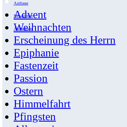
Anfrage
Advent
Newsletter
Weihnachten
Anmelden
Erscheinung des Herrn
Epiphanie
Fastenzeit
Passion
Ostern
Himmelfahrt
Pfingsten