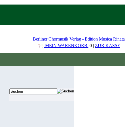
Berliner Chormusik Verlag - Edition Musica Rinata
MEIN WARENKORB:
0 |
ZUR KASSE