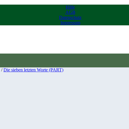
Hilfe
AGB
Datenschutz
Impressum
/
Die sieben letzten Worte (PART)