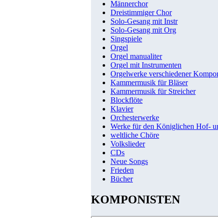
Männerchor
Dreistimmiger Chor
Solo-Gesang mit Instr
Solo-Gesang mit Org
Singspiele
Orgel
Orgel manualiter
Orgel mit Instrumenten
Orgelwerke verschiedener Kompo
Kammermusik für Bläser
Kammermusik für Streicher
Blockflöte
Klavier
Orchesterwerke
Werke für den Königlichen Hof- 
weltliche Chöre
Volkslieder
CDs
Neue Songs
Frieden
Bücher
KOMPONISTEN