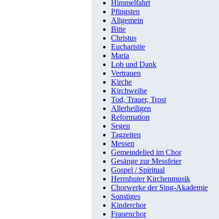
Himmelfahrt
Pfingsten
Allgemein
Bitte
Christus
Eucharistie
Maria
Lob und Dank
Vertrauen
Kirche
Kirchweihe
Tod, Trauer, Trost
Allerheiligen
Reformation
Segen
Tagzeiten
Messen
Gemeindelied im Chor
Gesänge zur Messfeier
Gospel / Spiritual
Herrnhuter Kirchenmusik
Chorwerke der Sing-Akademie
Sonstiges
Kinderchor
Frauenchor