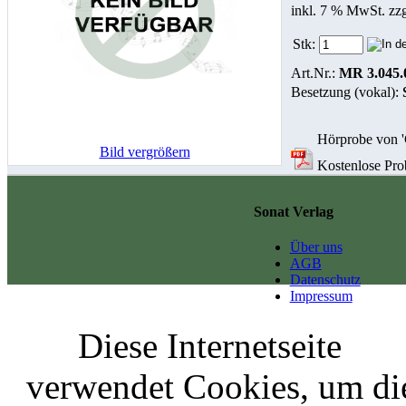
inkl. 7 % MwSt. zz
Stk:
Art.Nr.:
MR 3.045.
Besetzung (vokal):
Hörprobe von 'G
Bild vergrößern
Kostenlose Prob
Sonat Verlag
Über uns
AGB
Datenschutz
Impressum
Diese Internetseite
verwendet Cookies, um di