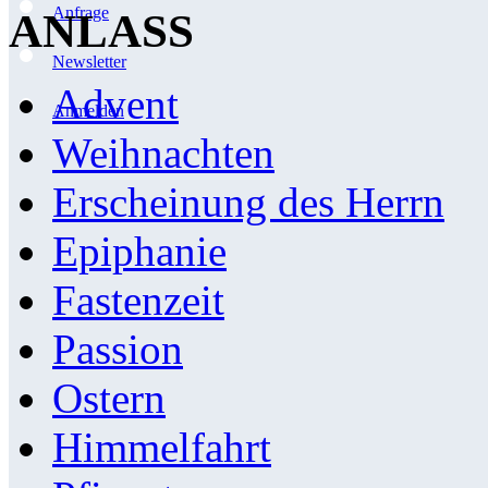
Anfrage
ANLASS
Newsletter
Advent
Anmelden
Weihnachten
Erscheinung des Herrn
Epiphanie
Fastenzeit
Passion
Ostern
Himmelfahrt