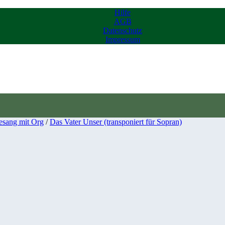
Hilfe
AGB
Datenschutz
Impressum
esang mit Org
/
Das Vater Unser (transponiert für Sopran)