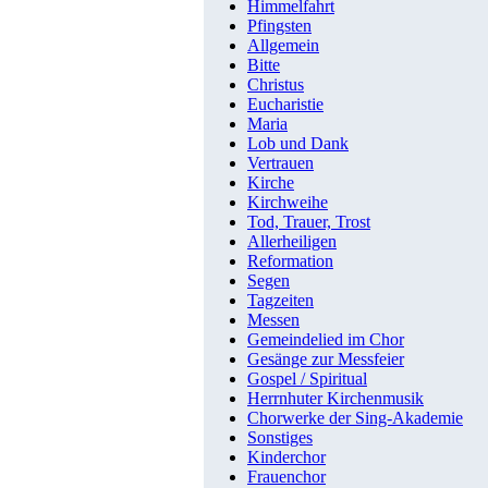
Himmelfahrt
Pfingsten
Allgemein
Bitte
Christus
Eucharistie
Maria
Lob und Dank
Vertrauen
Kirche
Kirchweihe
Tod, Trauer, Trost
Allerheiligen
Reformation
Segen
Tagzeiten
Messen
Gemeindelied im Chor
Gesänge zur Messfeier
Gospel / Spiritual
Herrnhuter Kirchenmusik
Chorwerke der Sing-Akademie
Sonstiges
Kinderchor
Frauenchor