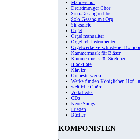
Männerchor
Dreistimmiger Chor
Solo-Gesang mit Instr
Solo-Gesang mit Org
Singspiele
Orgel
Orgel manualiter
Orgel mit Instrumenten
Orgelwerke verschiedener Kompo
Kammermusik für Bläser
Kammermusik für Streicher
Blockflöte
Klavier
Orchesterwerke
Werke für den Königlichen Hof- 
weltliche Chöre
Volkslieder
CDs
Neue Songs
Frieden
Bücher
KOMPONISTEN