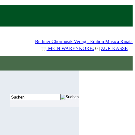
Berliner Chormusik Verlag - Edition Musica Rinata
MEIN WARENKORB:
0 |
ZUR KASSE