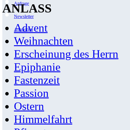
Anfrage
ANLASS
Newsletter
Advent
Anmelden
Weihnachten
Erscheinung des Herrn
Epiphanie
Fastenzeit
Passion
Ostern
Himmelfahrt