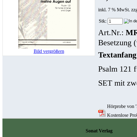
inkl. 7 % MwSt. zz
Stk:
Art.Nr.:
MR
Besetzung (
Bild vergrößern
Textanfang
Psalm 121 f
SET mit zwe
Hörprobe von '
Kostenlose Prob
Sonat Verlag