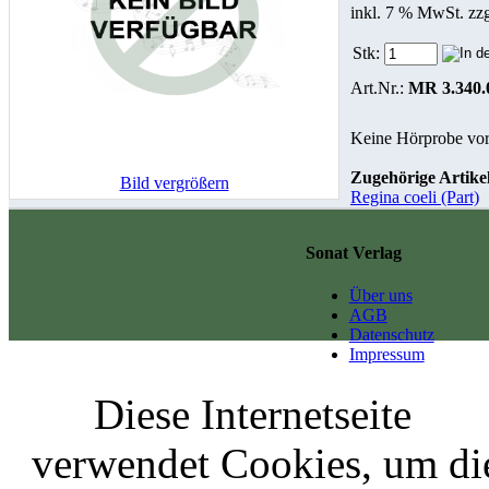
inkl. 7 % MwSt. zz
Stk:
Art.Nr.:
MR 3.340.
Keine Hörprobe vo
Zugehörige Artikel
Bild vergrößern
Regina coeli (Part)
Sonat Verlag
Über uns
AGB
Datenschutz
Impressum
Diese Internetseite
verwendet Cookies, um di