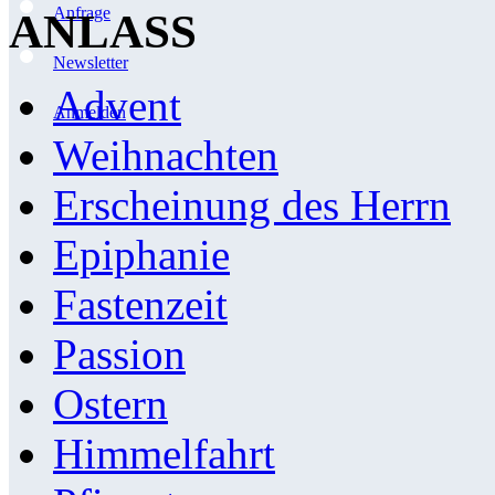
Anfrage
ANLASS
Newsletter
Advent
Anmelden
Weihnachten
Erscheinung des Herrn
Epiphanie
Fastenzeit
Passion
Ostern
Himmelfahrt