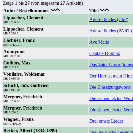
Zeige
1
bis
27
(von insgesamt
27
Artikeln)
Autor / Bestellnummer
Titel
Lippacher, Clement
Adeste fideles (ChP)
MR 5.236.02
Lippacher, Clement
Adeste fideles (PART)
MR 5.236.01
Lachner, Franz
Ave Maria
SOV 3.421.01
Anonymus
Cantate Domino
MR 3.032.00
Gulbins, Max
Das Vater Unser (trans
MR 5.283.01
Voullaire, Woldemar
Der Herr ist mein Hirte
MR 3.056.00
Schicht, Joh. Gottfried
Die Einsetzungsworte
MR 3.011.00
Mergner, Friedrich
Die sieben letzten Wor
MR 3.230.02
Mergner, Friedrich
Die sieben letzten Wo
MR 3.230.01
Wagner, Franz
Drei ernste Lieder
SOV 3.406.00
Becker, Albert (1834-1899)
Drei geistliche Gesäng