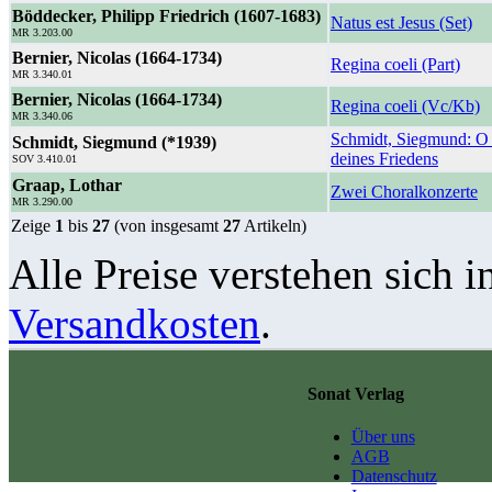
Böddecker, Philipp Friedrich (1607-1683)
Natus est Jesus (Set)
MR 3.203.00
Bernier, Nicolas (1664-1734)
Regina coeli (Part)
MR 3.340.01
Bernier, Nicolas (1664-1734)
Regina coeli (Vc/Kb)
MR 3.340.06
Schmidt, Siegmund: O
Schmidt, Siegmund (*1939)
deines Friedens
SOV 3.410.01
Graap, Lothar
Zwei Choralkonzerte
MR 3.290.00
Zeige
1
bis
27
(von insgesamt
27
Artikeln)
Alle Preise verstehen sich i
Versandkosten
.
Sonat Verlag
Über uns
AGB
Datenschutz