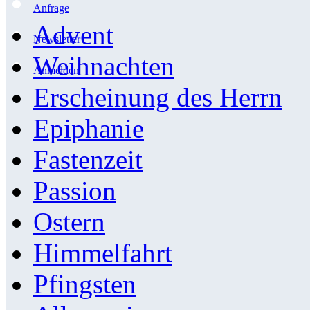
Anfrage
Advent
Newsletter
Weihnachten
Anmelden
Erscheinung des Herrn
Epiphanie
Fastenzeit
Passion
Ostern
Himmelfahrt
Pfingsten