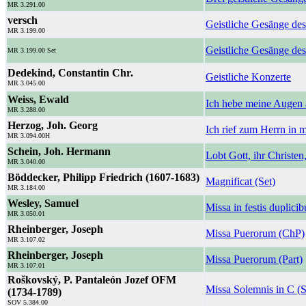
MR 3.291.00
versch
Geistliche Gesänge des
MR 3.199.00
Geistliche Gesänge des 
MR 3.199.00 Set
Dedekind, Constantin Chr.
Geistliche Konzerte
MR 3.045.00
Weiss, Ewald
Ich hebe meine Augen 
MR 3.288.00
Herzog, Joh. Georg
Ich rief zum Herrn in 
MR 3.094.00H
Schein, Joh. Hermann
Lobt Gott, ihr Christen,
MR 3.040.00
Böddecker, Philipp Friedrich (1607-1683)
Magnificat (Set)
MR 3.184.00
Wesley, Samuel
Missa in festis duplicib
MR 3.050.01
Rheinberger, Joseph
Missa Puerorum (ChP)
MR 3.107.02
Rheinberger, Joseph
Missa Puerorum (Part)
MR 3.107.01
Roškovský, P. Pantaleón Jozef OFM
Missa Solemnis in C (S
(1734-1789)
SOV 5.384.00