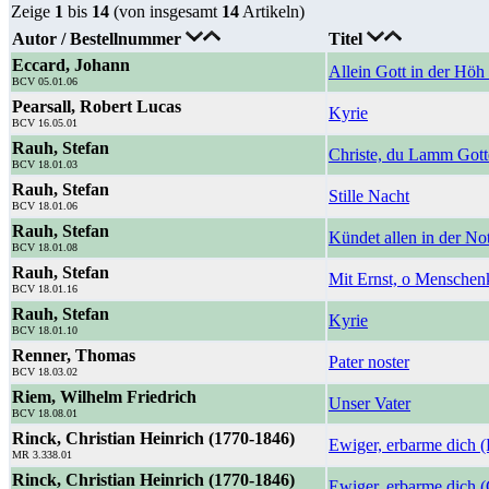
Zeige
1
bis
14
(von insgesamt
14
Artikeln)
Autor / Bestellnummer
Titel
Eccard, Johann
Allein Gott in der Höh 
BCV 05.01.06
Pearsall, Robert Lucas
Kyrie
BCV 16.05.01
Rauh, Stefan
Christe, du Lamm Gott
BCV 18.01.03
Rauh, Stefan
Stille Nacht
BCV 18.01.06
Rauh, Stefan
Kündet allen in der No
BCV 18.01.08
Rauh, Stefan
Mit Ernst, o Menschen
BCV 18.01.16
Rauh, Stefan
Kyrie
BCV 18.01.10
Renner, Thomas
Pater noster
BCV 18.03.02
Riem, Wilhelm Friedrich
Unser Vater
BCV 18.08.01
Rinck, Christian Heinrich (1770-1846)
Ewiger, erbarme dich (
MR 3.338.01
Rinck, Christian Heinrich (1770-1846)
Ewiger, erbarme dich 