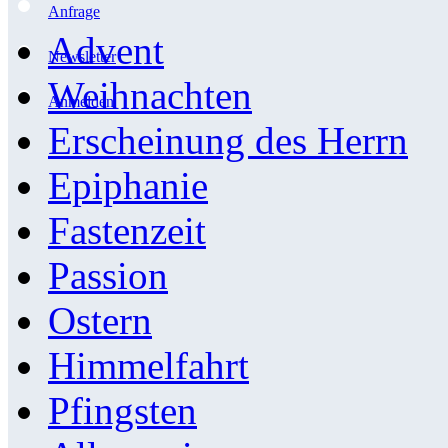
Anfrage
Advent
Newsletter
Weihnachten
Anmelden
Erscheinung des Herrn
Epiphanie
Fastenzeit
Passion
Ostern
Himmelfahrt
Pfingsten