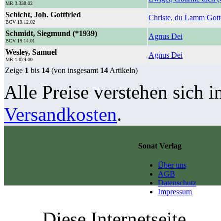
MR 3.338.02
Schicht, Joh. Gottfried
Christe, du Lamm Gott
BCV 19.12.02
Schmidt, Siegmund (*1939)
Agnus Dei
BCV 19.14.01
Wesley, Samuel
Agnus Dei
MR 1.024.00
Zeige
1
bis
14
(von insgesamt
14
Artikeln)
Alle Preise verstehen sich i
Versandkosten
.
Sonat Verlag
Über uns
AGB
Datenschutz
Impressum
Diese Internetseite