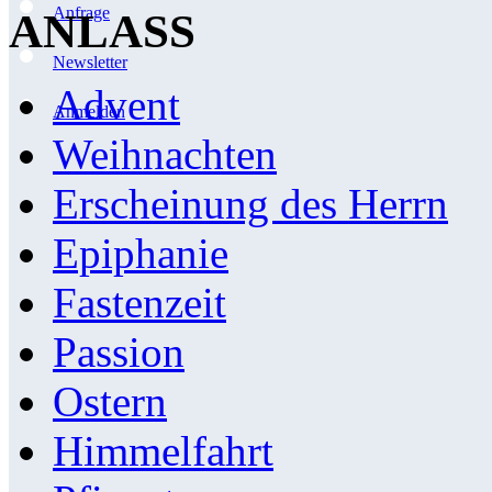
Anfrage
ANLASS
Newsletter
Advent
Anmelden
Weihnachten
Erscheinung des Herrn
Epiphanie
Fastenzeit
Passion
Ostern
Himmelfahrt