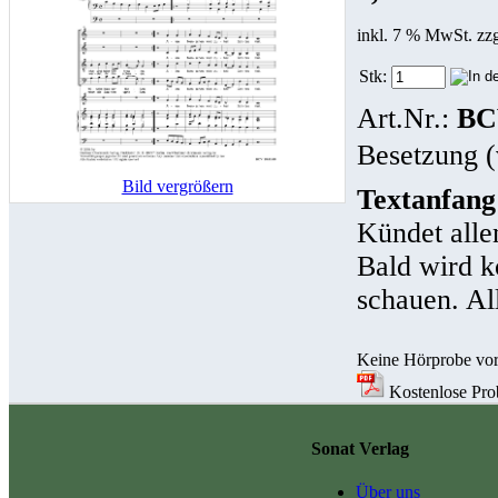
inkl. 7 % MwSt. zz
Stk:
Art.Nr.:
BC
Besetzung (
Bild vergrößern
Textanfang
Kündet alle
Bald wird k
schauen. Al
Keine Hörprobe vo
Kostenlose Prob
Sonat Verlag
Über uns