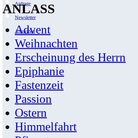
Anfrage
ANLASS
Newsletter
Advent
Anmelden
Weihnachten
Erscheinung des Herrn
Epiphanie
Fastenzeit
Passion
Ostern
Himmelfahrt