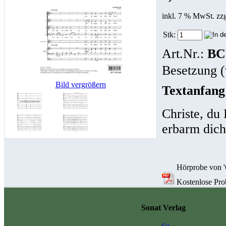
inkl. 7 % MwSt. zz
Stk:
Art.Nr.:
BC
Besetzung (
Bild vergrößern
Textanfang
Christe, du
erbarm dich
Hörprobe von '
Kostenlose Prob
Sonat Verlag