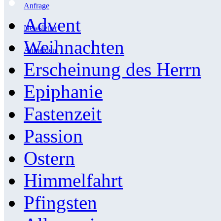
Anfrage
Advent
Newsletter
Weihnachten
Anmelden
Erscheinung des Herrn
Epiphanie
Fastenzeit
Passion
Ostern
Himmelfahrt
Pfingsten