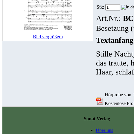
Stk:
Art.Nr.:
BC
Besetzung (
Bild vergrößern
Textanfang
Stille Nacht
das traute,
Haar, schla
Hörprobe von 'S
Kostenlose Probe
Sonat Verlag
Über uns