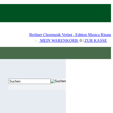
Berliner Chormusik Verlag - Edition Musica Rinata
MEIN WARENKORB:
0 |
ZUR KASSE