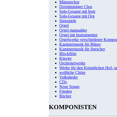
Männerchor
Dreistimmiger Chor
Solo-Gesang mit Instr
Solo-Gesang mit Org
Singspiele
Orgel
Orgel manualiter
Orgel mit Instrumenten
Orgelwerke verschiedener Kompo
Kammermusik für Bläser
Kammermusik für Streicher
Blockflöte
Klavier
Orchesterwerke
Werke für den Königlichen Hof- 
weltliche Chöre
Volkslieder
CDs
Neue Songs
Frieden
Bücher
KOMPONISTEN