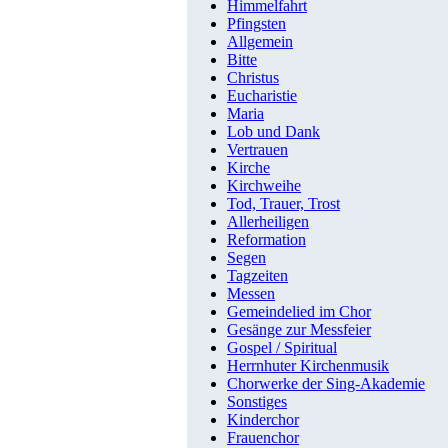
Himmelfahrt
Pfingsten
Allgemein
Bitte
Christus
Eucharistie
Maria
Lob und Dank
Vertrauen
Kirche
Kirchweihe
Tod, Trauer, Trost
Allerheiligen
Reformation
Segen
Tagzeiten
Messen
Gemeindelied im Chor
Gesänge zur Messfeier
Gospel / Spiritual
Herrnhuter Kirchenmusik
Chorwerke der Sing-Akademie
Sonstiges
Kinderchor
Frauenchor