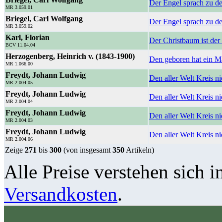
Der Engel sprach zu d
MR 3.059.01
Briegel, Carl Wolfgang
Der Engel sprach zu d
MR 3.059.02
Karl, Florian
Der Christbaum ist de
BCV 11.04.04
Herzogenberg, Heinrich v. (1843-1900)
Den geboren hat ein 
MR 1.066.00
Freydt, Johann Ludwig
Den aller Welt Kreis ni
MR 2.004.05
Freydt, Johann Ludwig
Den aller Welt Kreis ni
MR 2.004.04
Freydt, Johann Ludwig
Den aller Welt Kreis ni
MR 2.004.03
Freydt, Johann Ludwig
Den aller Welt Kreis n
MR 2.004.06
Zeige
271
bis
300
(von insgesamt
350
Artikeln)
Alle Preise verstehen sich i
Versandkosten
.