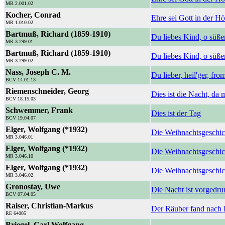
MR 2.001.02
Kocher, Conrad
Ehre sei Gott in der H
MR 1.010.02
Bartmuß, Richard (1859-1910)
Du liebes Kind, o süß
MR 3.299.01
Bartmuß, Richard (1859-1910)
Du liebes Kind, o süß
MR 3.299.02
Nass, Joseph C. M.
Du lieber, heil'ger, fr
BCV 14.01.13
Riemenschneider, Georg
Dies ist die Nacht, da 
BCV 18.15.03
Schwemmer, Frank
Dies ist der Tag
BCV 19.04.07
Elger, Wolfgang (*1932)
Die Weihnachtsgeschi
MR 3.046.01
Elger, Wolfgang (*1932)
Die Weihnachtsgeschich
MR 3.046.10
Elger, Wolfgang (*1932)
Die Weihnachtsgeschic
MR 3.046.02
Gronostay, Uwe
Die Nacht ist vorgedr
BCV 07.04.05
Raiser, Christian-Markus
Der Räuber fand nach
RE 64005
Briegel, Carl Wolfgang