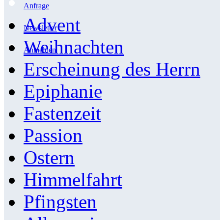
Anfrage
Advent
Newsletter
Weihnachten
Anmelden
Erscheinung des Herrn
Epiphanie
Fastenzeit
Passion
Ostern
Himmelfahrt
Pfingsten