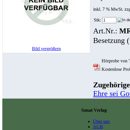
inkl. 7 % MwSt. zz
Stk:
Art.Nr.:
MR
Besetzung (
Bild vergrößern
Hörprobe von 'E
Kostenlose Prob
Zugehörige
Ehre sei Go
Sonat Verlag
Über uns
AGB