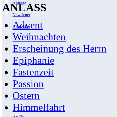
Anfrage
ANLASS
Newsletter
Advent
Anmelden
Weihnachten
Erscheinung des Herrn
Epiphanie
Fastenzeit
Passion
Ostern
Himmelfahrt