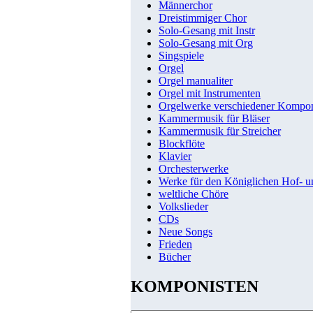
Männerchor
Dreistimmiger Chor
Solo-Gesang mit Instr
Solo-Gesang mit Org
Singspiele
Orgel
Orgel manualiter
Orgel mit Instrumenten
Orgelwerke verschiedener Kompo
Kammermusik für Bläser
Kammermusik für Streicher
Blockflöte
Klavier
Orchesterwerke
Werke für den Königlichen Hof- 
weltliche Chöre
Volkslieder
CDs
Neue Songs
Frieden
Bücher
KOMPONISTEN