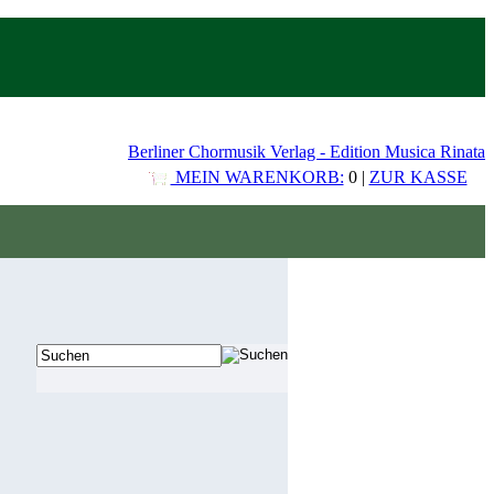
Berliner Chormusik Verlag - Edition Musica Rinata
MEIN WARENKORB:
0 |
ZUR KASSE