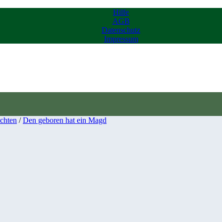
Hilfe
AGB
Datenschutz
Impressum
chten
/
Den geboren hat ein Magd