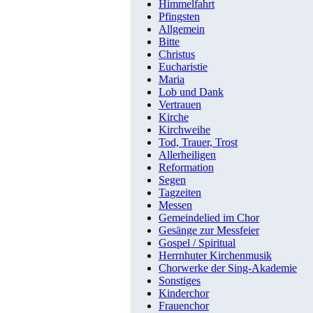
Himmelfahrt
Pfingsten
Allgemein
Bitte
Christus
Eucharistie
Maria
Lob und Dank
Vertrauen
Kirche
Kirchweihe
Tod, Trauer, Trost
Allerheiligen
Reformation
Segen
Tagzeiten
Messen
Gemeindelied im Chor
Gesänge zur Messfeier
Gospel / Spiritual
Herrnhuter Kirchenmusik
Chorwerke der Sing-Akademie
Sonstiges
Kinderchor
Frauenchor