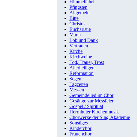
Himmelfahrt
Pfingsten
Allgemein
Bitte
Christus
Eucharistie
Maria
Lob und Dank
Vertrauen
Kirche
Kirchweihe
Tod, Trauer, Trost
Allerheiligen
Reformation
Segen
Tagzeiten
Messen
Gemeindelied im Chor
Gesänge zur Messfeier
Gospel / Spiritual
Herrnhuter Kirchenmusik
Chorwerke der Sing-Akademie
Sonstiges
Kinderchor
Frauenchor