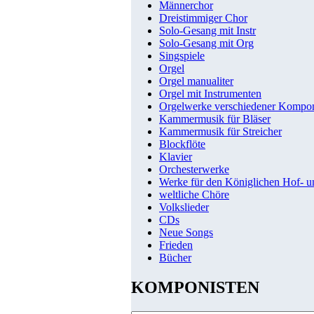
Männerchor
Dreistimmiger Chor
Solo-Gesang mit Instr
Solo-Gesang mit Org
Singspiele
Orgel
Orgel manualiter
Orgel mit Instrumenten
Orgelwerke verschiedener Kompo
Kammermusik für Bläser
Kammermusik für Streicher
Blockflöte
Klavier
Orchesterwerke
Werke für den Königlichen Hof- 
weltliche Chöre
Volkslieder
CDs
Neue Songs
Frieden
Bücher
KOMPONISTEN