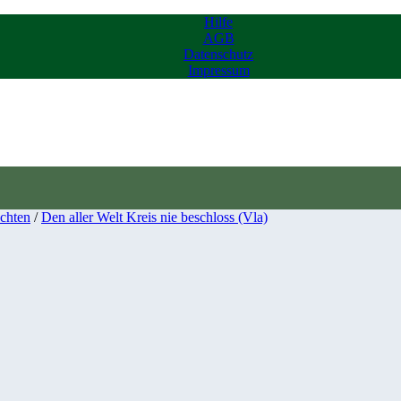
Hilfe
AGB
Datenschutz
Impressum
chten
/
Den aller Welt Kreis nie beschloss (Vla)