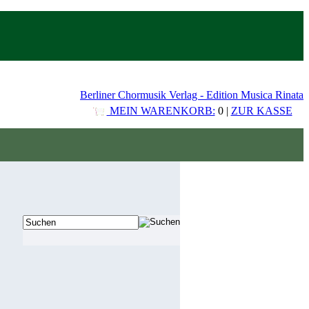
Berliner Chormusik Verlag - Edition Musica Rinata
MEIN WARENKORB:
0 |
ZUR KASSE