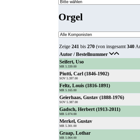
Orgel
Zeige
241
bis
270
(von insgesamt
340
Ar
Autor / Bestellnummer
Seifert, Uso
MR 5.339.00
Piutti, Carl (1846-1902)
SOV 5.397.00
Feltz, Louis (1816-1891)
MR 5.165.00
Geierhaas, Gustav (1888-1976)
SOV 5.387.00
Gadsch, Herbert (1913-2011)
MR 5.074.00
Merkel, Gustav
MR 5.301.00
Graap, Lothar
MR 5.064.00