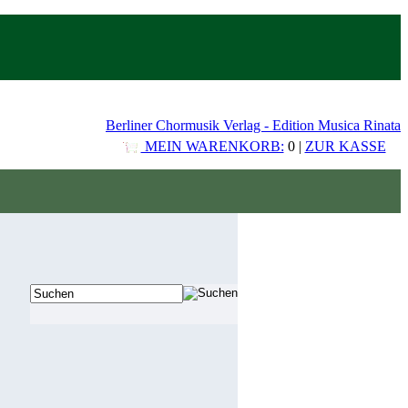
Berliner Chormusik Verlag - Edition Musica Rinata
MEIN WARENKORB:
0 |
ZUR KASSE