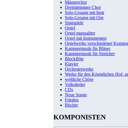
Männerchor
Dreistimmiger Chor
Solo-Gesang mit Instr
Solo-Gesang mit Org
Singspiele
Orgel
Orgel manualiter
Orgel mit Instrumenten
Orgelwerke verschiedener Kompo
Kammermusik für Bläser
Kammermusik für Streicher
Blockflöte
Klavier
Orchesterwerke
Werke für den Königlichen Hof- 
weltliche Chöre
Volkslieder
CDs
Neue Songs
Frieden
Bücher
KOMPONISTEN