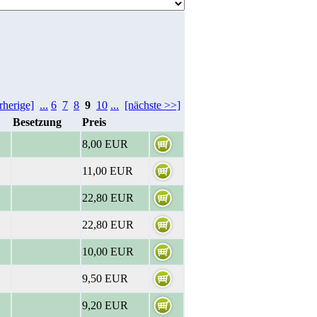
rherige]
...
6
7
8
9
10
...
[nächste >>]
Besetzung
Preis
8,00 EUR
11,00 EUR
22,80 EUR
22,80 EUR
10,00 EUR
9,50 EUR
9,20 EUR