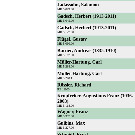
Jadassohn, Salomon
MR 5.079.00
Gadsch, Herbert (1913-2011)
MR 5.045.00
Gadsch, Herbert (1913-2011)
MR 5.127.00
Flügel, Gustav
MR 5.030.00
Barner, Andreas (1835-1910)
MR 5.187.00
Müller-Hartung, Carl
MR 5.268.00
Müller-Hartung, Carl
MR 5.268.11
Rössler, Richard
RE 11003
Kropfreiter, Augustinus Franz (1936-
2003)
MR 5.118.00
Wagner, Franz
MR 5.357.00
Gulbins, Max
MR 5.227.00
Schmidt, Ernst