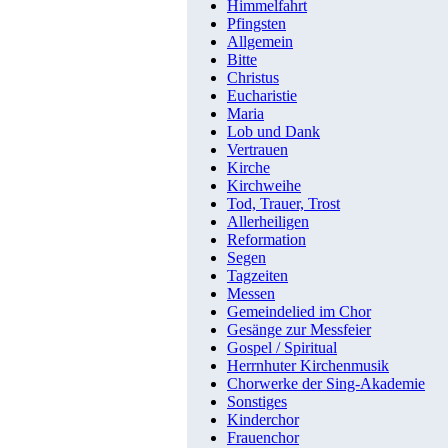
Himmelfahrt
Pfingsten
Allgemein
Bitte
Christus
Eucharistie
Maria
Lob und Dank
Vertrauen
Kirche
Kirchweihe
Tod, Trauer, Trost
Allerheiligen
Reformation
Segen
Tagzeiten
Messen
Gemeindelied im Chor
Gesänge zur Messfeier
Gospel / Spiritual
Herrnhuter Kirchenmusik
Chorwerke der Sing-Akademie
Sonstiges
Kinderchor
Frauenchor