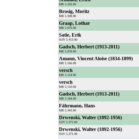
MR 5.263.00
Brosig, Moritz
MR 5.308.00
Graap, Lothar
MR 5.076.00
Satie, Erik
SOV 5.413.00
Gadsch, Herbert (1913-2011)
MR 5.078.00
Amann, Vincent Aloise (1834-1899)
MR 5.166.00
versch
MR 5.154.00
versch
MR 5.110.00
Gadsch, Herbert (1913-2011)
MR 5.184.00
Fährmann, Hans
MR 5.345.00
Drwenski, Walter (1892-1956)
SOV 5.372.00
Drwenski, Walter (1892-1956)
SOV 5.371.00