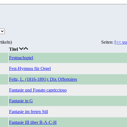
tikeln)
Seiten:
[<< vo
Titel
Festnachspiel
Fest-Hymnus für Orgel
Feltz, L. (1816-1891): Dix Offertoires
Fantasie und Fugato capriccioso
Fantasie in G
Fantasie im freien Stil
Fantasie III über B-A-C-H