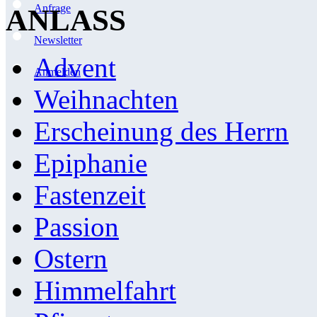
Anfrage
ANLASS
Newsletter
Advent
Anmelden
Weihnachten
Erscheinung des Herrn
Epiphanie
Fastenzeit
Passion
Ostern
Himmelfahrt