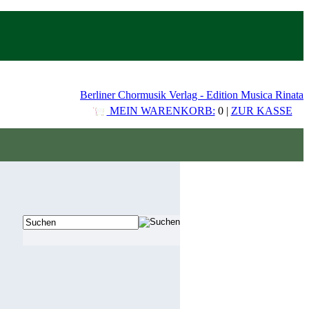
Berliner Chormusik Verlag - Edition Musica Rinata
MEIN WARENKORB:
0 |
ZUR KASSE