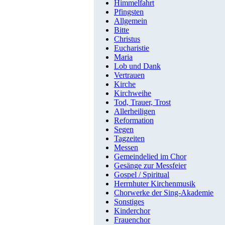
Himmelfahrt
Pfingsten
Allgemein
Bitte
Christus
Eucharistie
Maria
Lob und Dank
Vertrauen
Kirche
Kirchweihe
Tod, Trauer, Trost
Allerheiligen
Reformation
Segen
Tagzeiten
Messen
Gemeindelied im Chor
Gesänge zur Messfeier
Gospel / Spiritual
Herrnhuter Kirchenmusik
Chorwerke der Sing-Akademie
Sonstiges
Kinderchor
Frauenchor