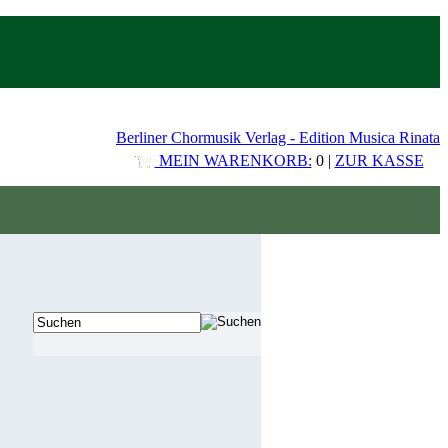
Berliner Chormusik Verlag - Edition Musica Rinata
MEIN WARENKORB:
0 |
ZUR KASSE