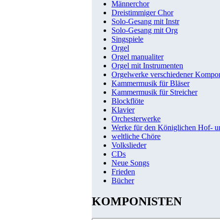
Männerchor
Dreistimmiger Chor
Solo-Gesang mit Instr
Solo-Gesang mit Org
Singspiele
Orgel
Orgel manualiter
Orgel mit Instrumenten
Orgelwerke verschiedener Kompo
Kammermusik für Bläser
Kammermusik für Streicher
Blockflöte
Klavier
Orchesterwerke
Werke für den Königlichen Hof- 
weltliche Chöre
Volkslieder
CDs
Neue Songs
Frieden
Bücher
KOMPONISTEN