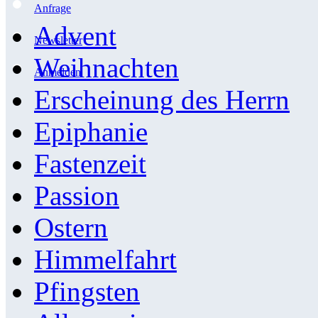
Anfrage
Advent
Newsletter
Weihnachten
Anmelden
Erscheinung des Herrn
Epiphanie
Fastenzeit
Passion
Ostern
Himmelfahrt
Pfingsten