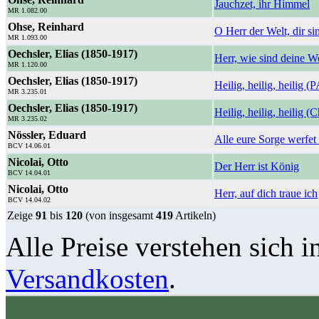
Jauchzet, ihr Himmel
MR 1.082.00
Ohse, Reinhard
O Herr der Welt, dir si
MR 1.093.00
Oechsler, Elias (1850-1917)
Herr, wie sind deine W
MR 1.120.00
Oechsler, Elias (1850-1917)
Heilig, heilig, heilig 
MR 3.235.01
Oechsler, Elias (1850-1917)
Heilig, heilig, heilig (
MR 3.235.02
Nössler, Eduard
Alle eure Sorge werfet
BCV 14.06.01
Nicolai, Otto
Der Herr ist König
BCV 14.04.01
Nicolai, Otto
Herr, auf dich traue ich
BCV 14.04.02
Zeige
91
bis
120
(von insgesamt
419
Artikeln)
Alle Preise verstehen sich i
Versandkosten
.