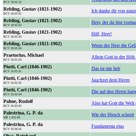
BCV 18.02.32
Rebling, Gustav (1821-1902)
Ich danke dir von gan
BCV 18.05.01
Rebling, Gustav (1821-1902)
Herr, der du bist vorm
BCV 18.05.02
Rebling, Gustav (1821-1902)
Hilf, Herr!
BCV 18.05.03
Rebling, Gustav (1821-1902)
Wenn der Herr die Gef
BCV 18.05.04
Praetorius, Michael
Allein Gott in der Höh 
BCV 16.01.03
Piutti, Carl (1846-1902)
Das ist mir lieb
BCV 16.02.01
Piutti, Carl (1846-1902)
Jauchzet dem Herrn
BCV 16.02.02
Piutti, Carl (1846-1902)
Die auf den Herrn harr
BCV 16.02.04
Palme, Rudolf
Also hat Gott die Welt 
BCV 16.03.02
Palestrina, G. P. da
Wie der Hirsch schreit
MR 1.052.00
Palestrina, G. P. da
Fundamenta eius
BCV 16.06.01
Ohse, Reinhard