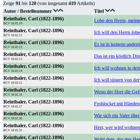
Zeige
91
bis
120
(von insgesamt
419
Artikeln)
Autor / Bestellnummer
Titel
Reinthaler, Carl (1822-1896)
Lobe den Herrn, meine
BCV 18.02.10
Reinthaler, Carl (1822-1896)
Ich will den Herrn lobe
BCV 18.02.11
Reinthaler, Carl (1822-1896)
Es ist in keinem andern
BCV 18.02.12
Reinthaler, Carl (1822-1896)
Das ist ein köstlich Di
BCV 18.02.13
Reinthaler, Carl (1822-1896)
Ich will wohnen in dei
BCV 18.02.14
Reinthaler, Carl (1822-1896)
Ich will singen von de
BCV 18.02.15
Reinthaler, Carl (1822-1896)
Wenn der Herr die Gef
BCV 18.02.16
Reinthaler, Carl (1822-1896)
Frohlocket mit Händen,
BCV 18.02.17
Reinthaler, Carl (1822-1896)
Wie sich ein Vater übe
BCV 18.02.30
Reinthaler, Carl (1822-1896)
Herr, wer wird wohne
BCV 18.02.31
Reinthaler, Carl (1822-1896)
Wohl dem, der den Herr