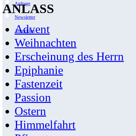
Anfrage
ANLASS
Newsletter
Advent
Anmelden
Weihnachten
Erscheinung des Herrn
Epiphanie
Fastenzeit
Passion
Ostern
Himmelfahrt