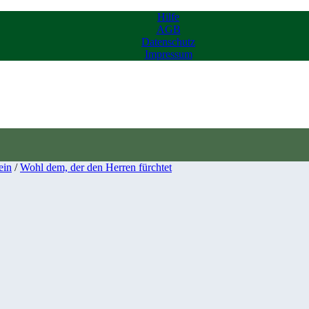
Hilfe
AGB
Datenschutz
Impressum
ein
/
Wohl dem, der den Herren fürchtet