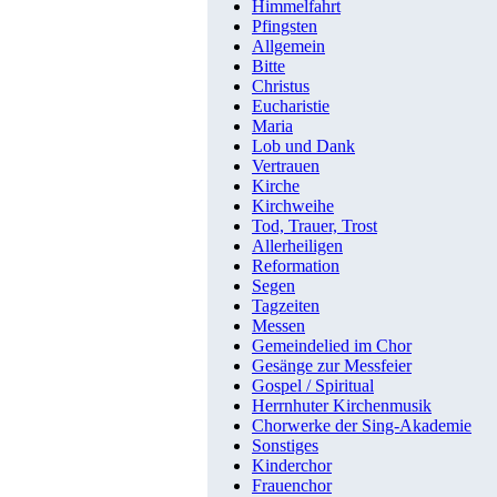
Himmelfahrt
Pfingsten
Allgemein
Bitte
Christus
Eucharistie
Maria
Lob und Dank
Vertrauen
Kirche
Kirchweihe
Tod, Trauer, Trost
Allerheiligen
Reformation
Segen
Tagzeiten
Messen
Gemeindelied im Chor
Gesänge zur Messfeier
Gospel / Spiritual
Herrnhuter Kirchenmusik
Chorwerke der Sing-Akademie
Sonstiges
Kinderchor
Frauenchor