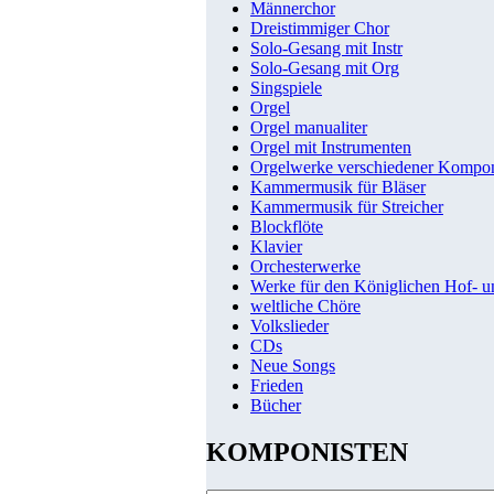
Männerchor
Dreistimmiger Chor
Solo-Gesang mit Instr
Solo-Gesang mit Org
Singspiele
Orgel
Orgel manualiter
Orgel mit Instrumenten
Orgelwerke verschiedener Kompo
Kammermusik für Bläser
Kammermusik für Streicher
Blockflöte
Klavier
Orchesterwerke
Werke für den Königlichen Hof- 
weltliche Chöre
Volkslieder
CDs
Neue Songs
Frieden
Bücher
KOMPONISTEN