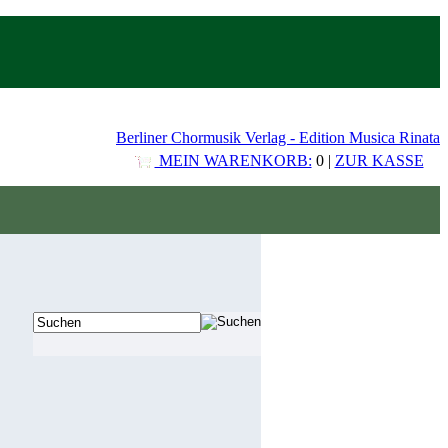
Berliner Chormusik Verlag - Edition Musica Rinata
MEIN WARENKORB:
0 |
ZUR KASSE