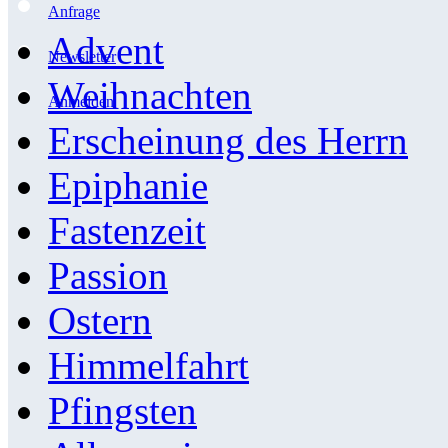
Anfrage
Advent
Newsletter
Weihnachten
Anmelden
Erscheinung des Herrn
Epiphanie
Fastenzeit
Passion
Ostern
Himmelfahrt
Pfingsten