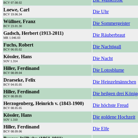
BCV 07.08.02
Loewe, Carl
Die Uhr
BCV 19.06.34
Wüllner, Franz
Die Sommergeister
BCV 23.01.30
Gadsch, Herbert (1913-2011)
Die Räuberbraut
MR 1.046.03
Fuchs, Robert
Die Nachtigall
BCV 06.05.02
Kössler, Hans
Die Nacht
SOV 1.314
Hiller, Ferdinand
Die Lotosblume
BCV 08.09.04
Draeseke, Felix
Die Heinzelmännchen
BCV 04.05.05
Hiller, Ferdinand
Die heilgen drei König
BCV 08.09.05
Herzogenberg, Heinrich v. (1843-1900)
Die höchste Freud
BCV 08.05.05
Kössler, Hans
Die goldene Hochzeit
SOV 1.310
Hiller, Ferdinand
Die Elfe
BCV 08.09.06