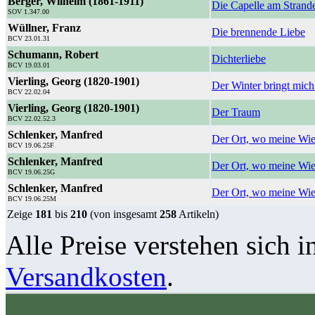
Berger, Wilhelm (1861-1911)
Die Capelle am Strand
SOV 1.347.00
Wüllner, Franz
Die brennende Liebe
BCV 23.01.31
Schumann, Robert
Dichterliebe
BCV 19.03.01
Vierling, Georg (1820-1901)
Der Winter bringt mic
BCV 22.02.04
Vierling, Georg (1820-1901)
Der Traum
BCV 22.02.52.3
Schlenker, Manfred
Der Ort, wo meine Wie
BCV 19.06.25F
Schlenker, Manfred
Der Ort, wo meine Wie
BCV 19.06.25G
Schlenker, Manfred
Der Ort, wo meine Wie
BCV 19.06.25M
Zeige
181
bis
210
(von insgesamt
258
Artikeln)
Alle Preise verstehen sich i
Versandkosten
.