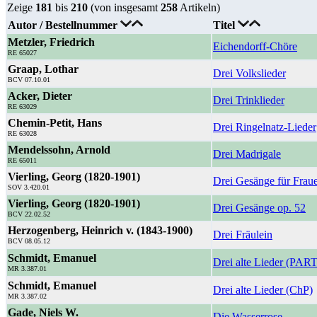
Zeige
181
bis
210
(von insgesamt
258
Artikeln)
Autor / Bestellnummer
Titel
Metzler, Friedrich
Eichendorff-Chöre
RE 65027
Graap, Lothar
Drei Volkslieder
BCV 07.10.01
Acker, Dieter
Drei Trinklieder
RE 63029
Chemin-Petit, Hans
Drei Ringelnatz-Lieder
RE 63028
Mendelssohn, Arnold
Drei Madrigale
RE 65011
Vierling, Georg (1820-1901)
Drei Gesänge für Frau
SOV 3.420.01
Vierling, Georg (1820-1901)
Drei Gesänge op. 52
BCV 22.02.52
Herzogenberg, Heinrich v. (1843-1900)
Drei Fräulein
BCV 08.05.12
Schmidt, Emanuel
Drei alte Lieder (PART
MR 3.387.01
Schmidt, Emanuel
Drei alte Lieder (ChP)
MR 3.387.02
Gade, Niels W.
Die Wasserrose