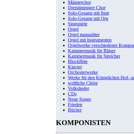
Männerchor
Dreistimmiger Chor
Solo-Gesang mit Instr
Solo-Gesang mit Org
Singspiele
Orgel
Orgel manualiter
Orgel mit Instrumenten
Orgelwerke verschiedener Kompo
Kammermusik für Bläser
Kammermusik für Streicher
Blockflöte
Klavier
Orchesterwerke
Werke für den Königlichen Hof- 
weltliche Chöre
Volkslieder
CDs
Neue Songs
Frieden
Bücher
KOMPONISTEN