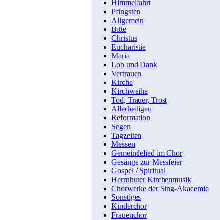
Himmelfahrt
Pfingsten
Allgemein
Bitte
Christus
Eucharistie
Maria
Lob und Dank
Vertrauen
Kirche
Kirchweihe
Tod, Trauer, Trost
Allerheiligen
Reformation
Segen
Tagzeiten
Messen
Gemeindelied im Chor
Gesänge zur Messfeier
Gospel / Spiritual
Herrnhuter Kirchenmusik
Chorwerke der Sing-Akademie
Sonstiges
Kinderchor
Frauenchor