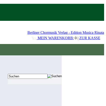
Berliner Chormusik Verlag - Edition Musica Rinata
MEIN WARENKORB:
0 |
ZUR KASSE