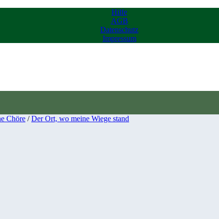
Hilfe
AGB
Datenschutz
Impressum
he Chöre
/
Der Ort, wo meine Wiege stand