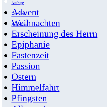
Anfrage
Advent
Newsletter
Weihnachten
Anmelden
Erscheinung des Herrn
Epiphanie
Fastenzeit
Passion
Ostern
Himmelfahrt
Pfingsten