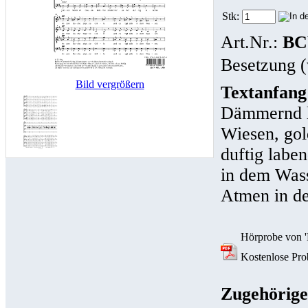
Stk:
Art.Nr.:
BC
Besetzung (
Bild vergrößern
Textanfang
Dämmernd l
Wiesen, gol
duftig laben
in dem Wass
Atmen in der
Hörprobe von 'D
Kostenlose Probe
Zugehörige