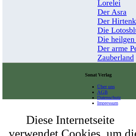
Lorelei
Der Asra
Der Hirten
Die Lotosb
Die heilgen
Der arme Pe
Zauberland
Sonat Verlag
Über uns
AGB
Datenschutz
Impressum
Diese Internetseite
verwendet Cookies, um di