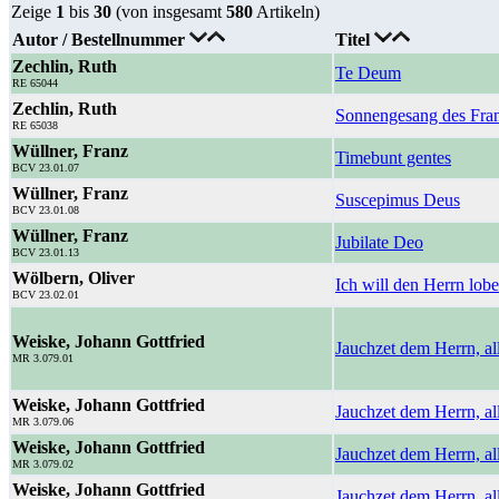
Zeige
1
bis
30
(von insgesamt
580
Artikeln)
Autor / Bestellnummer
Titel
Zechlin, Ruth
Te Deum
RE 65044
Zechlin, Ruth
Sonnengesang des Fran
RE 65038
Wüllner, Franz
Timebunt gentes
BCV 23.01.07
Wüllner, Franz
Suscepimus Deus
BCV 23.01.08
Wüllner, Franz
Jubilate Deo
BCV 23.01.13
Wölbern, Oliver
Ich will den Herrn lob
BCV 23.02.01
Weiske, Johann Gottfried
Jauchzet dem Herrn, a
MR 3.079.01
Weiske, Johann Gottfried
Jauchzet dem Herrn, al
MR 3.079.06
Weiske, Johann Gottfried
Jauchzet dem Herrn, al
MR 3.079.02
Weiske, Johann Gottfried
Jauchzet dem Herrn, al