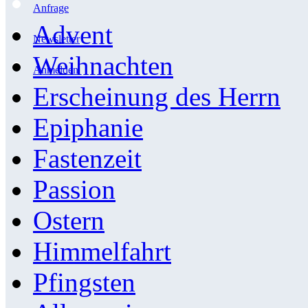
Anfrage
Advent
Newsletter
Weihnachten
Anmelden
Erscheinung des Herrn
Epiphanie
Fastenzeit
Passion
Ostern
Himmelfahrt
Pfingsten