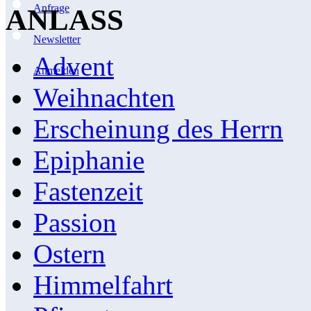
Anfrage
ANLASS
Newsletter
Advent
Anmelden
Weihnachten
Erscheinung des Herrn
Epiphanie
Fastenzeit
Passion
Ostern
Himmelfahrt