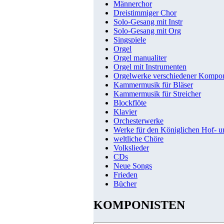
Männerchor
Dreistimmiger Chor
Solo-Gesang mit Instr
Solo-Gesang mit Org
Singspiele
Orgel
Orgel manualiter
Orgel mit Instrumenten
Orgelwerke verschiedener Kompo
Kammermusik für Bläser
Kammermusik für Streicher
Blockflöte
Klavier
Orchesterwerke
Werke für den Königlichen Hof- 
weltliche Chöre
Volkslieder
CDs
Neue Songs
Frieden
Bücher
KOMPONISTEN