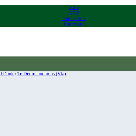
Hilfe
AGB
Datenschutz
Impressum
d Dank
/
Te Deum laudamus (Vla)