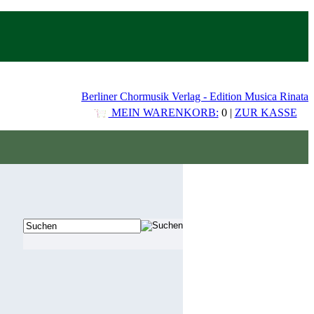
Berliner Chormusik Verlag - Edition Musica Rinata
MEIN WARENKORB:
0 |
ZUR KASSE