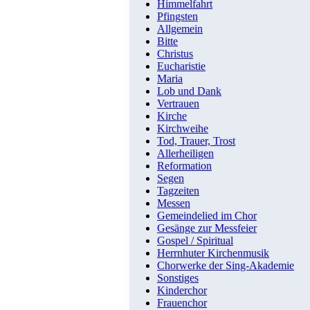
Himmelfahrt
Pfingsten
Allgemein
Bitte
Christus
Eucharistie
Maria
Lob und Dank
Vertrauen
Kirche
Kirchweihe
Tod, Trauer, Trost
Allerheiligen
Reformation
Segen
Tagzeiten
Messen
Gemeindelied im Chor
Gesänge zur Messfeier
Gospel / Spiritual
Herrnhuter Kirchenmusik
Chorwerke der Sing-Akademie
Sonstiges
Kinderchor
Frauenchor